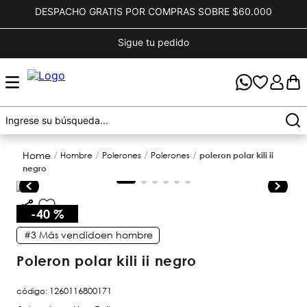
DESPACHO GRATIS POR COMPRAS SOBRE $60.000
Sigue tu pedido
hombre
polerones
polerones
poleron polar kili ii
negro
-
40 %
#3
Más vendido
en
hombre
poleron polar kili ii negro
código
:
1260116800171