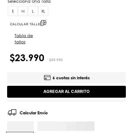
S
M
L
XL
CALCULAR TALLE
Tabla de
tallas
$
23
.
990
$
39
.
990
6 cuotas sin interés
AGREGAR AL CARRITO
Calcular Envío