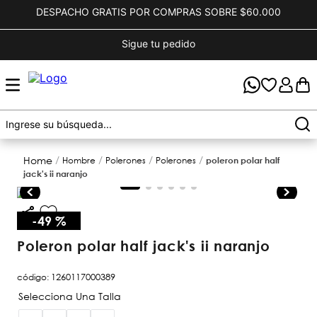
DESPACHO GRATIS POR COMPRAS SOBRE $60.000
Sigue tu pedido
hombre
polerones
polerones
poleron polar half
jack's ii naranjo
-
49 %
poleron polar half jack's ii naranjo
código
:
1260117000389