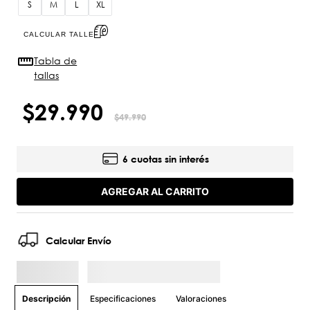
S
M
L
XL
CALCULAR TALLE
Tabla de
tallas
$
29
.
990
$
49
.
990
6 cuotas sin interés
AGREGAR AL CARRITO
Calcular Envío
Especificaciones
Valoraciones
Descripción