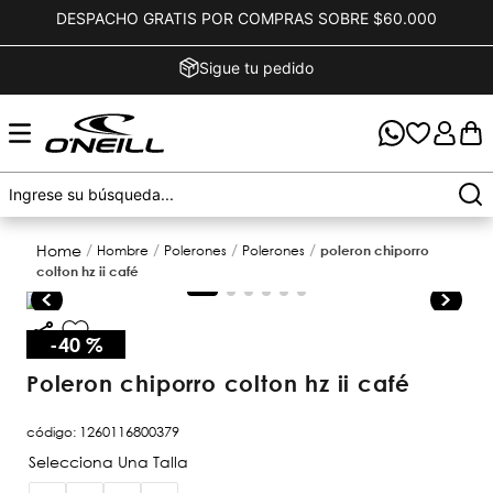
DESPACHO GRATIS POR COMPRAS SOBRE $60.000
Sigue tu pedido
hombre
polerones
polerones
poleron chiporro
colton hz ii café
-
40 %
poleron chiporro colton hz ii café
código
:
1260116800379