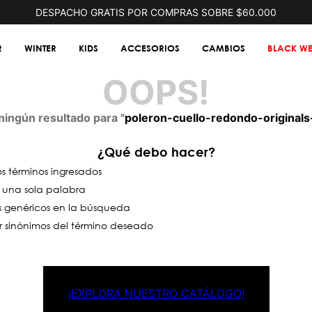
DESPACHO GRATIS POR COMPRAS SOBRE $60.000
R
WINTER
KIDS
ACCESORIOS
CAMBIOS
BLACK WE
OOPS!
ingún resultado para "
poleron-cuello-redondo-originals
¿Qué debo hacer?
 términos ingresados
ar una sola palabra
os genéricos en la búsqueda
r sinónimos del término deseado
¡EXPLORA NUESTRO CATÁLOGO!