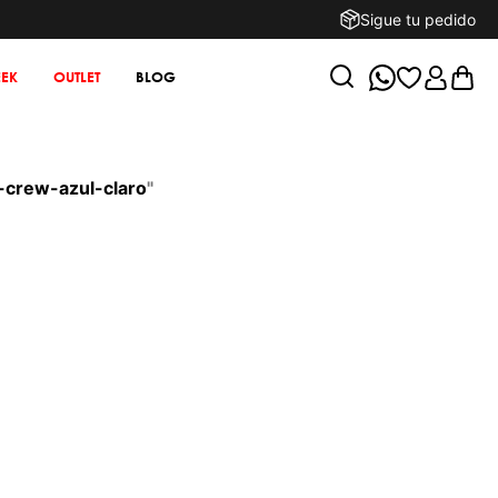
Sigue tu pedido
EK
OUTLET
BLOG
-crew-azul-claro
"