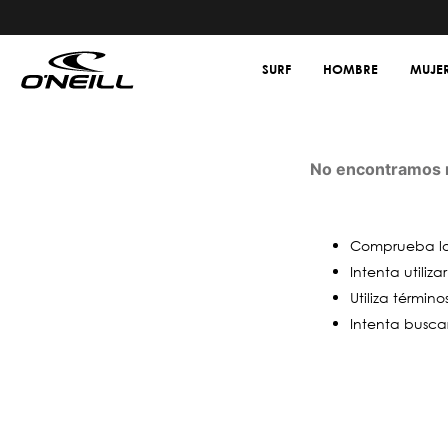
SURF
HOMBRE
MUJE
No encontramos n
Comprueba los
Intenta utiliz
Utiliza términ
Intenta busca