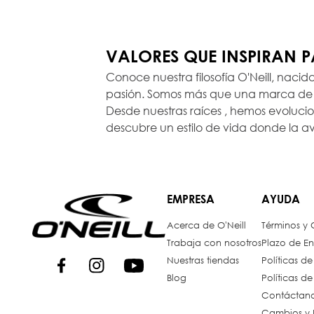
VALORES QUE INSPIRAN 
Conoce nuestra filosofía O'Neill, nacid
pasión. Somos más que una marca de r
Desde nuestras raíces , hemos evoluc
descubre un estilo de vida donde la a
EMPRESA
AYUDA
Acerca de O'Neill
Términos y
Trabaja con nosotros
Plazo de En
Nuestras tiendas
Políticas d
Blog
Políticas d
Contáctan
Cambios y 