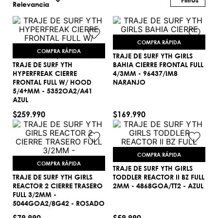
Relevancia
COMPRA RÁPIDA
COMPRA RÁPIDA
TRAJE DE SURF YTH GIRLS
TRAJE DE SURF YTH
BAHIA CIERRE FRONTAL FULL
HYPERFREAK CIERRE
4/3MM - 96437/IM8
10
FRONTAL FULL W/ HOOD
NARANJO
12
5/4+MM - 5352OA2/A41
AGREGAR AL CARRITO
AZUL
AGREGAR AL CARRITO
$
259
.
990
$
169
.
990
COMPRA RÁPIDA
COMPRA RÁPIDA
TRAJE DE SURF YTH GIRLS
TRAJE DE SURF YTH GIRLS
TODDLER REACTOR II BZ FULL
REACTOR 2 CIERRE TRASERO
2MM - 4868GOA/TT2 - AZUL
4
FULL 3/2MM -
14
5044GOA2/8G42 - ROSADO
AGREGAR AL CARRITO
AGREGAR AL CARRITO
$
79
.
990
$
59
.
990