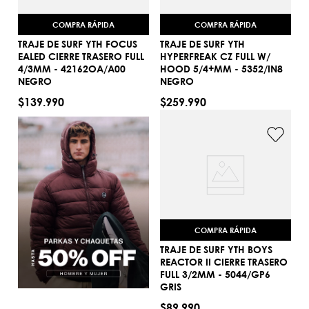
COMPRA RÁPIDA
COMPRA RÁPIDA
TRAJE DE SURF YTH FOCUS
TRAJE DE SURF YTH
EALED CIERRE TRASERO FULL
HYPERFREAK CZ FULL W/
4/3MM - 42162OA/A00
HOOD 5/4+MM - 5352/IN8
12
8
NEGRO
NEGRO
AGREGAR AL CARRITO
AGREGAR AL CARRITO
$
139
.
990
$
259
.
990
COMPRA RÁPIDA
TRAJE DE SURF YTH BOYS
REACTOR II CIERRE TRASERO
FULL 3/2MM - 5044/GP6
6
GRIS
AGREGAR AL CARRITO
$
89
.
990