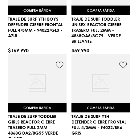
COMPRA RÁPIDA
COMPRA RÁPIDA
TRAJE DE SURF YTH BOYS
TRAJE DE SURF TODDLER
DEFENDER CIERRE FRONTAL
UNISEX REACTOR CIERRE
FULL 4/3MM - 94022/GL3 -
TRASERO FULL 2MM -
14
2
AZUL
4868OA5/8G79 - VERDE
BRILLANTE
AGREGAR AL CARRITO
AGREGAR AL CARRITO
$
169
.
990
$
59
.
990
COMPRA RÁPIDA
COMPRA RÁPIDA
TRAJE DE SURF TODDLER
TRAJE DE SURF YTH
GIRLS REACTOR CIERRE
DEFENDER CIERRE FRONTAL
TRASERO FULL 2MM
FULL 4/3MM - 94022/BK6
1
16
4868GOA2/8G55 VERDE
GRIS